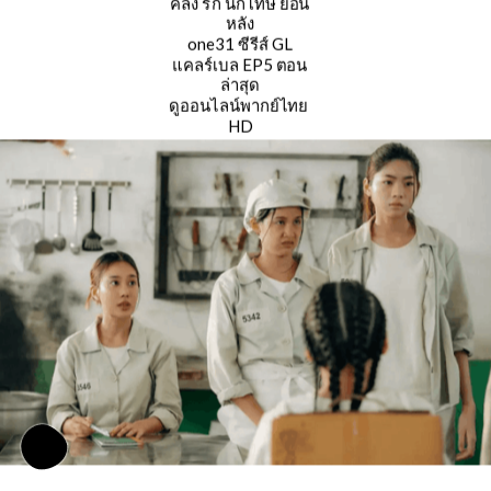
คลั่ง รัก นักโทษ ย้อน
หลัง
one31 ซีรีส์ GL
แคลร์เบล EP5 ตอน
ล่าสุด
ดูออนไลน์พากย์ไทย 
HD