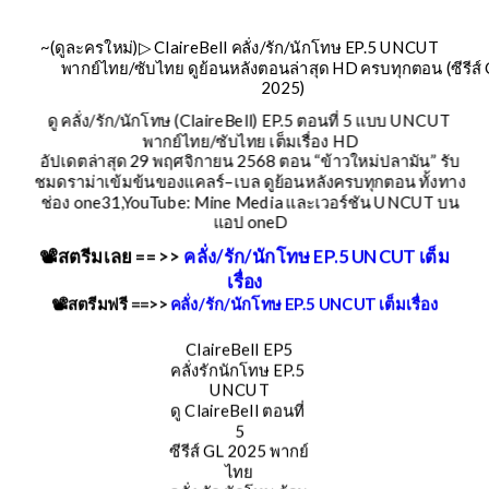
~(ดูละครใหม่)▷ ClaireBell คลั่ง/รัก/นักโทษ EP.5 UNCUT 
พากย์ไทย/ซับไทย ดูย้อนหลังตอนล่าสุด HD ครบทุกตอน (ซีรีส์ 
2025) 
ดู คลั่ง/รัก/นักโทษ (ClaireBell) EP.5 ตอนที่ 5 แบบ UNCUT 
พากย์ไทย/ซับไทย เต็มเรื่อง HD
อัปเดตล่าสุด 29 พฤศจิกายน 2568 ตอน “ข้าวใหม่ปลามัน” รับ
ชมดราม่าเข้มข้นของแคลร์–เบล ดูย้อนหลังครบทุกตอน ทั้งทาง
ช่อง one31,YouTube: Mine Media และเวอร์ชัน UNCUT บน
แอป oneD
📽️สตรีมเลย ==>>
 คลั่ง/รัก/นักโทษ EP.5 UNCUT เต็ม
เรื่อง
📽️สตรีมฟรี ==>> 
คลั่ง/รัก/นักโทษ EP.5 UNCUT เต็มเรื่อง
ClaireBell EP5
คลั่งรักนักโทษ EP.5 
UNCUT
ดู ClaireBell ตอนที่ 
5
ซีรีส์ GL 2025 พากย์
ไทย